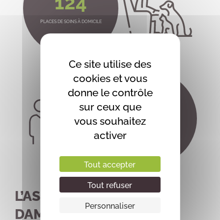
124
PLACES DE SOINS À DOMICILE
Ce site utilise des
cookies et vous
donne le contrôle
380
sur ceux que
vous souhaitez
activer
SALARIÉS
Tout accepter
Tout refuser
L’ASSOCIATION NOTRE
Personnaliser
DAME DE JOIE EN