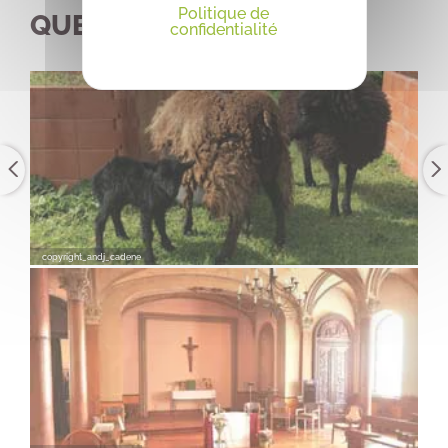
Politique de
QUELQUES PHOTOS
confidentialité
copyright_andj_cadene