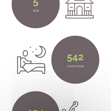
5
SITES
542
LITS ET PLACES