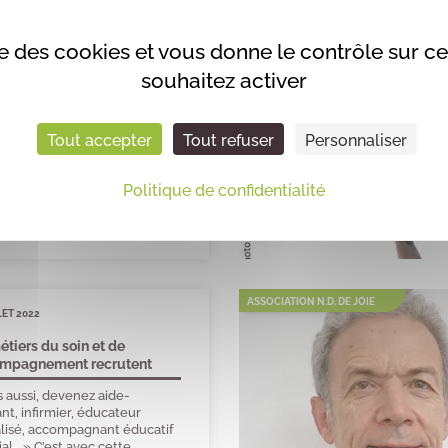
ACTUALITÉS DU SECTEUR
LET 2022
ise des cookies et vous donne le contrôle sur 
 Médicaux et de
souhaitez activer
ptation
 aussi, devenez aide-
nt, infirmier, éducateur
Tout accepter
Tout refuser
Personnaliser
alisé, accompagnant éducatif
ial… » C’est avec cette
tion personnalisés que le
Politique de confidentialité
ère des Solidarités et […]
ASSOCIATION N.D. DE JOIE
LET 2022
étiers du soin et de
ompagnement recrutent
 aussi, devenez aide-
nt, infirmier, éducateur
alisé, accompagnant éducatif
ial… » C’est avec cette