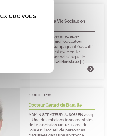
11 JUILLET 2022
ceux que vous
Conseils de la Vie Sociale en
2023
« Vous aussi, devenez aide-
soignant, infirmier, éducateur
spécialisé, accompagnant éducatif
et social… » C’est avec cette
invitation personnalisés que le
ministère des Solidarités et […]
6 JUILLET 2022
Docteur Gérard de Bataille
ADMINISTRATEUR JUSQU’EN 2024
– Une des missions fondamentales
de l’Association Notre-Dame de
Joie est l’accueil de personnes
fragilisées dans une approche