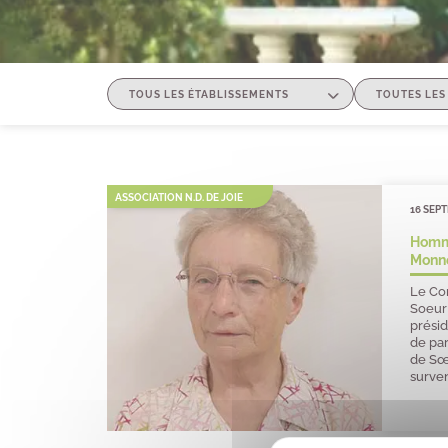
ASSOCIATION N.D. DE JOIE
16 SEP
Homm
Monn
Le Con
Soeur
présid
de pa
de S
surve