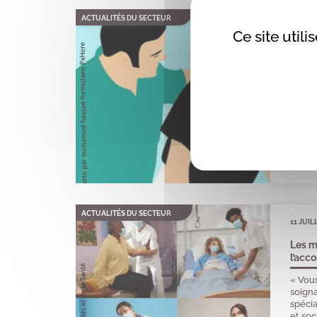
ACTUALITÉS DU SECTEUR
11 JUIL
Ce site util
Soins
Réada
« Vous
soigna
spéci
et soc
invita
minist
ACTUALITÉS DU SECTEUR
11 JUIL
Les m
l’acc
« Vous
soigna
spéci
et soc