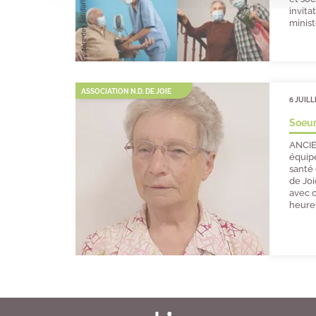
invita
minist
ASSOCIATION N.D. DE JOIE
6 JUILL
Soeur
ANCIE
équip
santé
de Joi
avec c
heure